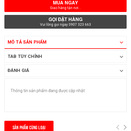
MUA NGAY
Giao hàng tận nơi...
GỌI ĐẶT HÀNG
Vui lòng gọi ngay 0907 323 663
MÔ TẢ SẢN PHẨM
TAB TÙY CHỈNH
ĐÁNH GIÁ
Thông tin sản phẩm đang được cập nhật
SẢN PHẨM CÙNG LOẠI