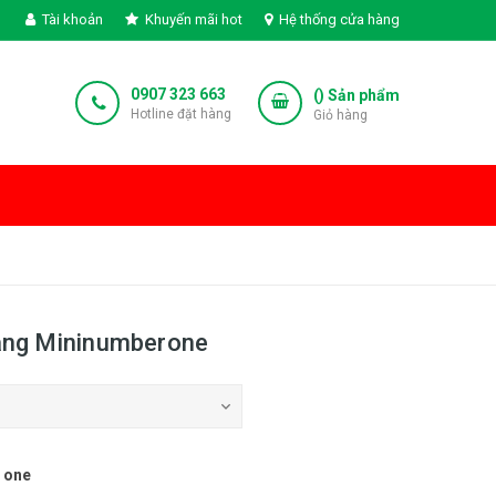
Tài khoản
Khuyến mãi hot
Hệ thống cửa hàng
0907 323 663
(
) Sản phẩm
Hotline đặt hàng
Giỏ hàng
àng Mininumberone
r one