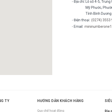
- Địa chỉ:
Lô số 4-5, Trung
Mỹ Phước, Phườn
Tỉnh Bình Dương
- Điện thoại:
(0274) 3553 
- Email:
mininumberone1
NG TY
HƯỚNG DẪN KHÁCH HÀNG
SIÊ
Quy chế hoạt động
Địa 