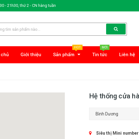
0 - 21h30, thứ 2 - CN hàng tuần
HOT
MỚI
 chủ
Giới thiệu
Sản phẩm
Tin tức
Liên hệ
Hệ thống cửa h
Siêu thị Mini numbe