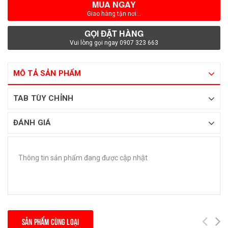
MUA NGAY
Giao hàng tận nơi...
GỌI ĐẶT HÀNG
Vui lòng gọi ngay 0907 323 663
MÔ TẢ SẢN PHẨM
TAB TÙY CHỈNH
ĐÁNH GIÁ
Thông tin sản phẩm đang được cập nhật
SẢN PHẨM CÙNG LOẠI