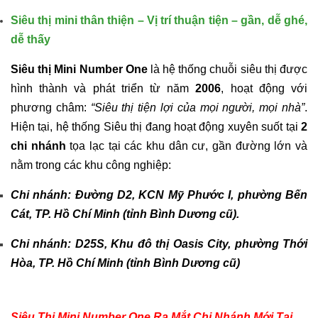
Siêu thị mini thân thiện – Vị trí thuận tiện – gần, dễ ghé,
dễ thấy
Siêu thị Mini Number One
là hệ thống chuỗi siêu thị được
hình thành và phát triển từ năm
2006
, hoạt động với
phương châm:
“Siêu thị tiện lợi của mọi người, mọi nhà”
.
Hiện tại, hệ thống Siêu thị đang hoạt động xuyên suốt tại
2
chi nhánh
tọa lạc tại các khu dân cư, gần đường lớn và
nằm trong các khu công nghiệp:
Chi nhánh: Đường D2, KCN Mỹ Phước I, phường Bến
Cát, TP. Hồ Chí Minh (tỉnh Bình Dương cũ).
Chi nhánh: D25S, Khu đô thị Oasis City, phường Thới
Hòa, TP. Hồ Chí Minh (tỉnh Bình Dương cũ)
Siêu Thị Mini Number One Ra Mắt Chi Nhánh Mới Tại