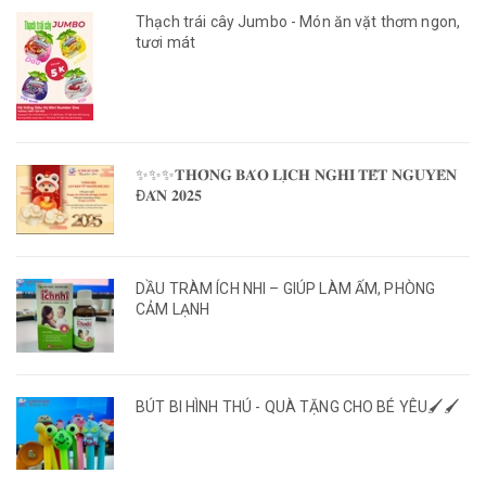
Thạch trái cây Jumbo - Món ăn vặt thơm ngon,
tươi mát
✨✨✨𝐓𝐇𝐎̂𝐍𝐆 𝐁𝐀́𝐎 𝐋𝐈̣𝐂𝐇 𝐍𝐆𝐇𝐈̉ 𝐓𝐄̂́𝐓 𝐍𝐆𝐔𝐘𝐄̂𝐍
Đ𝐀́𝐍 𝟐𝟎𝟐𝟓
DẦU TRÀM ÍCH NHI – GIÚP LÀM ẤM, PHÒNG
CẢM LẠNH
BÚT BI HÌNH THÚ - QUÀ TẶNG CHO BÉ YÊU🖌️🖌️