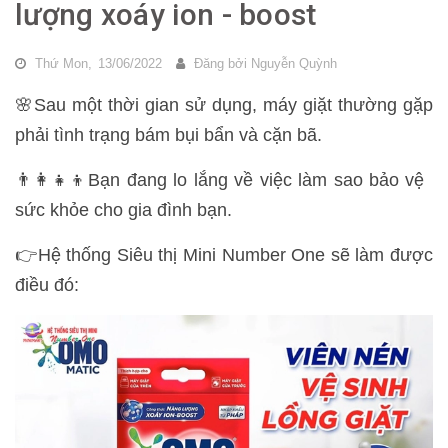
lượng xoáy ion - boost
Thứ Mon,
13/06/2022
Đăng bởi
Nguyễn Quỳnh
🌸Sau một thời gian sử dụng, máy giặt thường gặp
phải tình trạng bám bụi bẩn và cặn bã.
👨‍👩‍👧‍👦Bạn đang lo lắng về việc làm sao bảo vệ
sức khỏe cho gia đình bạn.
👉Hệ thống Siêu thị Mini Number One sẽ làm được
điều đó: