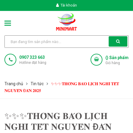
Tài khoản
0907 323 663
(
) Sản phẩm
Hotline đặt hàng
Giỏ hàng
Trang chủ
Tin tức
✨✨✨𝐓𝐇𝐎̂𝐍𝐆 𝐁𝐀́𝐎 𝐋𝐈̣𝐂𝐇 𝐍𝐆𝐇𝐈̉ 𝐓𝐄̂́𝐓
𝐍𝐆𝐔𝐘𝐄̂𝐍 Đ𝐀́𝐍 𝟐𝟎𝟐𝟓
✨✨✨𝐓𝐇𝐎̂𝐍𝐆 𝐁𝐀́𝐎 𝐋𝐈̣𝐂𝐇
𝐍𝐆𝐇𝐈̉ 𝐓𝐄̂́𝐓 𝐍𝐆𝐔𝐘𝐄̂𝐍 Đ𝐀́𝐍