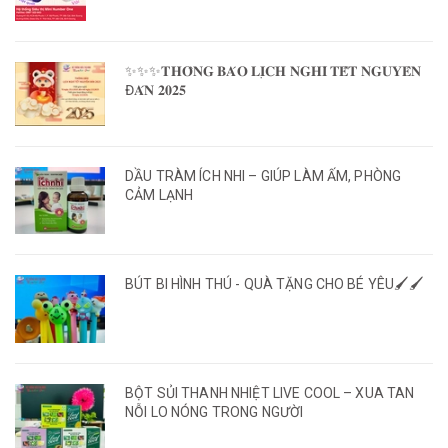
✨✨✨𝐓𝐇𝐎̂𝐍𝐆 𝐁𝐀́𝐎 𝐋𝐈̣𝐂𝐇 𝐍𝐆𝐇𝐈̉ 𝐓𝐄̂́𝐓 𝐍𝐆𝐔𝐘𝐄̂𝐍
Đ𝐀́𝐍 𝟐𝟎𝟐𝟓
DẦU TRÀM ÍCH NHI – GIÚP LÀM ẤM, PHÒNG
CẢM LẠNH
BÚT BI HÌNH THÚ - QUÀ TẶNG CHO BÉ YÊU🖌️🖌️
BỘT SỦI THANH NHIỆT LIVE COOL – XUA TAN
NỖI LO NÓNG TRONG NGƯỜI