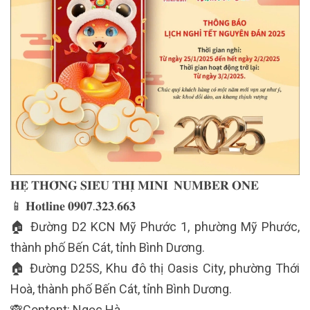
𝐇𝐄̣̂ 𝐓𝐇𝐎̂́𝐍𝐆 𝐒𝐈𝐄̂𝐔 𝐓𝐇𝐈̣ 𝐌𝐈𝐍𝐈 𝐍𝐔𝐌𝐁𝐄𝐑 𝐎𝐍𝐄
📱 𝐇𝐨𝐭𝐥𝐢𝐧𝐞 𝟎𝟗𝟎𝟕.𝟑𝟐𝟑.𝟔𝟔𝟑
🏠 Đường D2 KCN Mỹ Phước 1, phường Mỹ Phước,
thành phố Bến Cát, tỉnh Bình Dương.
🏠 Đường D25S, Khu đô thị Oasis City, phường Thới
Hoà, thành phố Bến Cát, tỉnh Bình Dương.
🙈Content: Ngọc Hà.