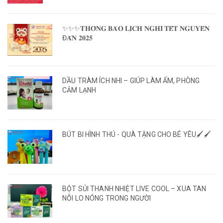
✨✨✨𝐓𝐇𝐎̂𝐍𝐆 𝐁𝐀́𝐎 𝐋𝐈̣𝐂𝐇 𝐍𝐆𝐇𝐈̉ 𝐓𝐄̂́𝐓 𝐍𝐆𝐔𝐘𝐄̂𝐍
Đ𝐀́𝐍 𝟐𝟎𝟐𝟓
DẦU TRÀM ÍCH NHI – GIÚP LÀM ẤM, PHÒNG
CẢM LẠNH
BÚT BI HÌNH THÚ - QUÀ TẶNG CHO BÉ YÊU🖌️🖌️
BỘT SỦI THANH NHIỆT LIVE COOL – XUA TAN
NỖI LO NÓNG TRONG NGƯỜI