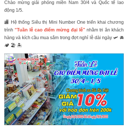
Chào mừng giải phóng miền Nam 30/4 và Quốc tế lao
động 1/5.
🏬 Hệ thống Siêu thị Mini Number One triển khai chương
trình
“Tuần lễ cao điểm mừng đại lễ”
nhằm tri ân khách
hàng và kích cầu mua sắm trong đợt nghỉ lễ dài ngày 🛩 🚘
🏕 🏖 🏝