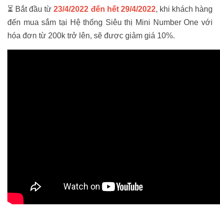
⏳
Bắt đầu từ
23/4/2022 đến hết 29/4/2022
, khi khách hàng
đến mua sắm tại Hệ thống Siêu thị Mini Number One với
hóa đơn từ 200k trở lên, sẽ được giảm giá 10%.