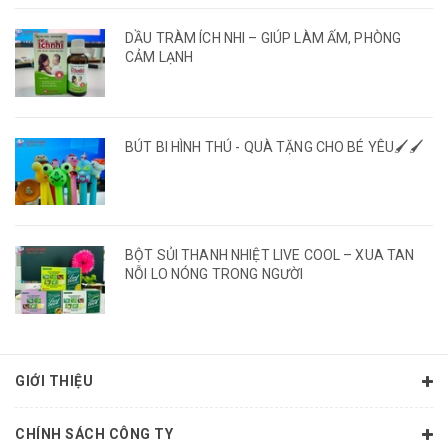
DẦU TRÀM ÍCH NHI – GIÚP LÀM ẤM, PHÒNG
CẢM LẠNH
BÚT BI HÌNH THÚ - QUÀ TẶNG CHO BÉ YÊU🖌️🖌️
BỘT SỦI THANH NHIỆT LIVE COOL – XUA TAN
NỖI LO NÓNG TRONG NGƯỜI
GIỚI THIỆU
CHÍNH SÁCH CÔNG TY