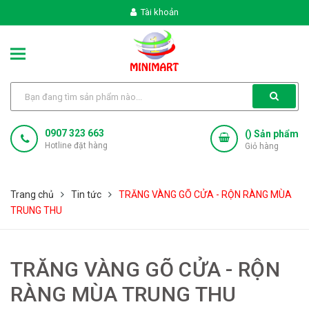
Tài khoản
0907 323 663
(
) Sản phẩm
Hotline đặt hàng
Giỏ hàng
Trang chủ
Tin tức
TRĂNG VÀNG GÕ CỬA - RỘN RÀNG MÙA
TRUNG THU
TRĂNG VÀNG GÕ CỬA - RỘN
RÀNG MÙA TRUNG THU