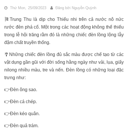
Thứ Mon,
25/09/2023
Đăng bởi
Nguyễn Quỳnh
🎏Trung Thu là dịp cho Thiếu nhi trên cả nước nô nức
rước đèn phá cổ. Một trong các hoạt động không thể thiếu
trong lễ hội trăng rằm đó là những chiếc đèn lồng lộng lẫy
đậm chất truyền thống.
🎐Những chiếc đèn lồng đủ sắc màu được chế tạo từ các
vật dụng gần gũi với đời sống hằng ngày như vải, lụa, giấy
nilong nhiều màu, tre và nến. Đèn lồng có những loại đặc
trưng như:
👉Đèn ông sao.
👉Đèn cá chép.
👉Đèn kéo quân.
👉Đèn quả trám.