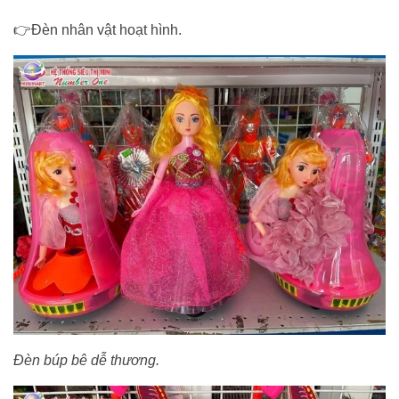
👉Đèn nhân vật hoạt hình.
Đ
èn búp bê dễ thương.