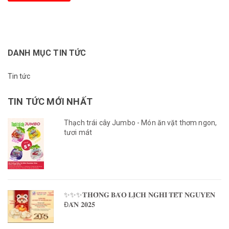
DANH MỤC TIN TỨC
Tin tức
TIN TỨC MỚI NHẤT
Thạch trái cây Jumbo - Món ăn vặt thơm ngon,
tươi mát
✨✨✨𝐓𝐇𝐎̂𝐍𝐆 𝐁𝐀́𝐎 𝐋𝐈̣𝐂𝐇 𝐍𝐆𝐇𝐈̉ 𝐓𝐄̂́𝐓 𝐍𝐆𝐔𝐘𝐄̂𝐍
Đ𝐀́𝐍 𝟐𝟎𝟐𝟓