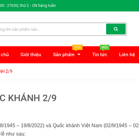
0 - 21h30, thứ 2 - CN hàng tuần
HOT
MỚI
 chủ
Giới thiệu
Sản phẩm
Tin tức
Liên hệ
NH 2/9
C KHÁNH 2/9
8/1945 – 19/8/2022) và Quốc khánh Việt Nam (02/9/1945 – 02/
 lễ như sau: