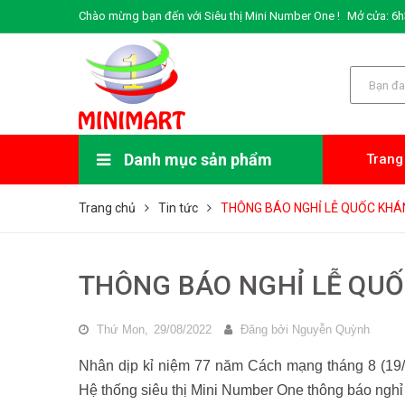
Chào mừng bạn đến với Siêu thị Mini Number One !
Mở cửa: 6h3
Danh mục sản phẩm
Trang
Xem thêm
Hóa mỹ phẩm
Đồ uống
Thực Phẩm
Đồ dùng gia đình
Văn phòng phẩm
Đồ chơi trẻ em
Thời trang
Sách, truyện tranh
Đồ dùng thể thao
Đồ trang trí
Hóa mỹ phẩm
Đồ uống
Thực Phẩm
Đồ dùng gia đình
Văn phòng phẩm
Đồ chơi trẻ em
Thời trang
Sách, truyện tranh
Trang chủ
Tin tức
THÔNG BÁO NGHỈ LỄ QUỐC KHÁ
THÔNG BÁO NGHỈ LỄ QUỐ
Thứ Mon,
29/08/2022
Đăng bởi
Nguyễn Quỳnh
Nhân dịp kỉ niệm 77 năm Cách mạng tháng 8 (19/
Hệ thống siêu thị Mini Number One thông báo nghỉ