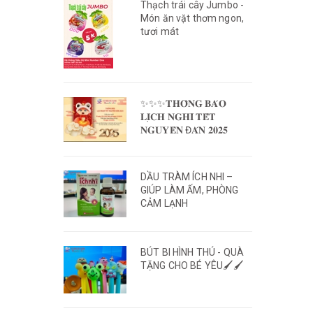
Thạch trái cây Jumbo -
Món ăn vặt thơm ngon,
tươi mát
✨✨✨𝐓𝐇𝐎̂𝐍𝐆 𝐁𝐀́𝐎
𝐋𝐈̣𝐂𝐇 𝐍𝐆𝐇𝐈̉ 𝐓𝐄̂́𝐓
𝐍𝐆𝐔𝐘𝐄̂𝐍 Đ𝐀́𝐍 𝟐𝟎𝟐𝟓
DẦU TRÀM ÍCH NHI –
GIÚP LÀM ẤM, PHÒNG
CẢM LẠNH
BÚT BI HÌNH THÚ - QUÀ
TẶNG CHO BÉ YÊU🖌️🖌️