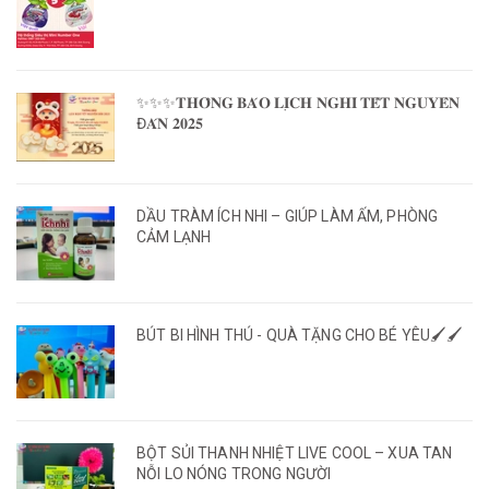
✨✨✨𝐓𝐇𝐎̂𝐍𝐆 𝐁𝐀́𝐎 𝐋𝐈̣𝐂𝐇 𝐍𝐆𝐇𝐈̉ 𝐓𝐄̂́𝐓 𝐍𝐆𝐔𝐘𝐄̂𝐍
Đ𝐀́𝐍 𝟐𝟎𝟐𝟓
DẦU TRÀM ÍCH NHI – GIÚP LÀM ẤM, PHÒNG
CẢM LẠNH
BÚT BI HÌNH THÚ - QUÀ TẶNG CHO BÉ YÊU🖌️🖌️
BỘT SỦI THANH NHIỆT LIVE COOL – XUA TAN
NỖI LO NÓNG TRONG NGƯỜI