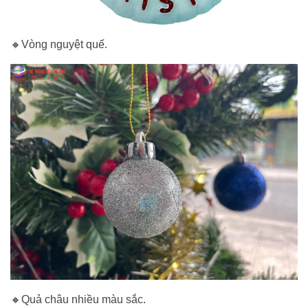
🔸Vòng nguyệt quế.
🔸Quả châu nhiều màu sắc.