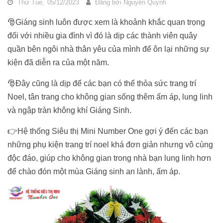
Thứ Tue,
05/12/2023
Đăng bởi
Nguyễn Quỳnh
🎅Giáng sinh luôn được xem là khoảnh khắc quan trọng
đối với nhiều gia đình vì đó là dịp các thành viên quây
quần bên ngôi nhà thân yêu của mình để ôn lại những sự
kiện đã diễn ra của một năm.
🎅Đây cũng là dịp để các bạn có thể thỏa sức trang trí
Noel, tân trang cho không gian sống thêm ấm áp, lung linh
và ngập tràn không khí Giáng Sinh.
👉Hệ thống Siêu thị Mini Number One gợi ý đến các bạn
những phụ kiện trang trí noel khá đơn giản nhưng vô cùng
độc đáo, giúp cho không gian trong nhà bạn lung linh hơn
để chào đón một mùa Giáng sinh an lành, ấm áp.