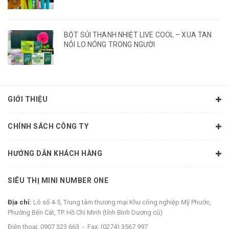
BỘT SỦI THANH NHIỆT LIVE COOL – XUA TAN
NỖI LO NÓNG TRONG NGƯỜI
GIỚI THIỆU
CHÍNH SÁCH CÔNG TY
HƯỚNG DẪN KHÁCH HÀNG
SIÊU THỊ MINI NUMBER ONE
Địa chỉ:
Lô số 4-5, Trung tâm thương mại Khu công nghiệp Mỹ Phước,
Phường Bến Cát, TP. Hồ Chí Minh (tỉnh Bình Dương cũ)
Điện thoại:
0907 323 663
-
Fax:
(0274) 3567 997