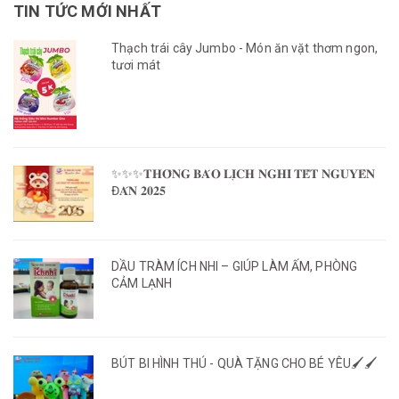
TIN TỨC MỚI NHẤT
Thạch trái cây Jumbo - Món ăn vặt thơm ngon,
tươi mát
✨✨✨𝐓𝐇𝐎̂𝐍𝐆 𝐁𝐀́𝐎 𝐋𝐈̣𝐂𝐇 𝐍𝐆𝐇𝐈̉ 𝐓𝐄̂́𝐓 𝐍𝐆𝐔𝐘𝐄̂𝐍
Đ𝐀́𝐍 𝟐𝟎𝟐𝟓
DẦU TRÀM ÍCH NHI – GIÚP LÀM ẤM, PHÒNG
CẢM LẠNH
BÚT BI HÌNH THÚ - QUÀ TẶNG CHO BÉ YÊU🖌️🖌️