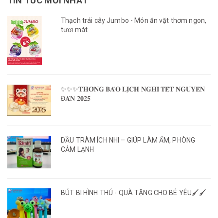
TIN TỨC MỚI NHẤT
Thạch trái cây Jumbo - Món ăn vặt thơm ngon,
tươi mát
✨✨✨𝐓𝐇𝐎̂𝐍𝐆 𝐁𝐀́𝐎 𝐋𝐈̣𝐂𝐇 𝐍𝐆𝐇𝐈̉ 𝐓𝐄̂́𝐓 𝐍𝐆𝐔𝐘𝐄̂𝐍
Đ𝐀́𝐍 𝟐𝟎𝟐𝟓
DẦU TRÀM ÍCH NHI – GIÚP LÀM ẤM, PHÒNG
CẢM LẠNH
BÚT BI HÌNH THÚ - QUÀ TẶNG CHO BÉ YÊU🖌️🖌️