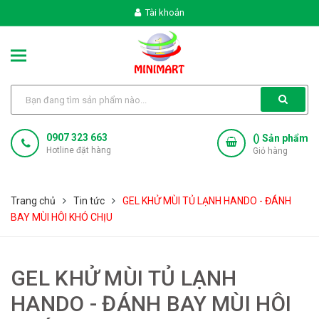
Tài khoản
0907 323 663
(
) Sản phẩm
Hotline đặt hàng
Giỏ hàng
Trang chủ
Tin tức
GEL KHỬ MÙI TỦ LẠNH HANDO - ĐÁNH
BAY MÙI HÔI KHÓ CHỊU
GEL KHỬ MÙI TỦ LẠNH
HANDO - ĐÁNH BAY MÙI HÔI