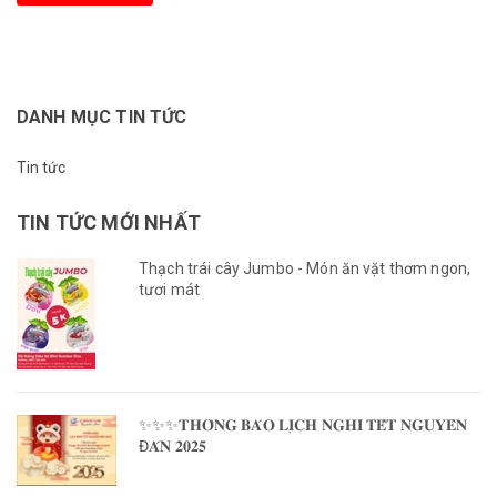
DANH MỤC TIN TỨC
Tin tức
TIN TỨC MỚI NHẤT
Thạch trái cây Jumbo - Món ăn vặt thơm ngon,
tươi mát
✨✨✨𝐓𝐇𝐎̂𝐍𝐆 𝐁𝐀́𝐎 𝐋𝐈̣𝐂𝐇 𝐍𝐆𝐇𝐈̉ 𝐓𝐄̂́𝐓 𝐍𝐆𝐔𝐘𝐄̂𝐍
Đ𝐀́𝐍 𝟐𝟎𝟐𝟓