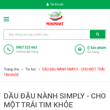
Tài khoản
0907 323 663
(
) Sản phẩm
Hotline đặt hàng
Giỏ hàng
Trang chủ
Tin tức
DẦU ĐẬU NÀNH SIMPLY - CHO MỘT TRÁI
TIM KHỎE
DẦU ĐẬU NÀNH SIMPLY - CHO
MỘT TRÁI TIM KHỎE