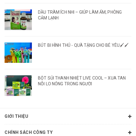
DẦU TRÀM ÍCH NHI – GIÚP LÀM ẤM, PHÒNG
CẢM LẠNH
BÚT BI HÌNH THÚ - QUÀ TẶNG CHO BÉ YÊU🖌️🖌️
BỘT SỦI THANH NHIỆT LIVE COOL – XUA TAN
NỖI LO NÓNG TRONG NGƯỜI
GIỚI THIỆU
CHÍNH SÁCH CÔNG TY