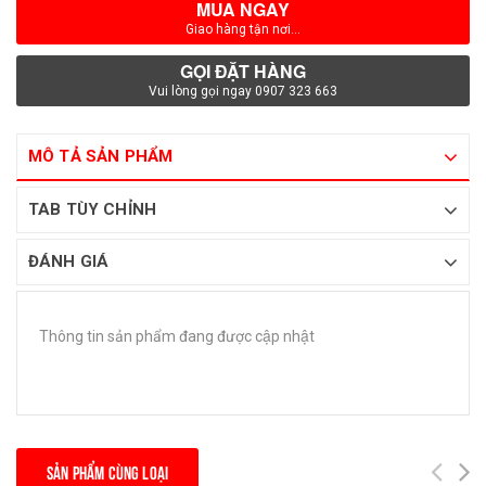
MUA NGAY
Giao hàng tận nơi...
GỌI ĐẶT HÀNG
Vui lòng gọi ngay 0907 323 663
MÔ TẢ SẢN PHẨM
TAB TÙY CHỈNH
ĐÁNH GIÁ
Thông tin sản phẩm đang được cập nhật
SẢN PHẨM CÙNG LOẠI