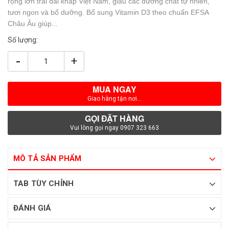
rộng lớn trải dài khắp Việt Nam, giàu các dưỡng chất tự nhiên,
tươi ngon và bổ dưỡng. Bổ sung Vitamin D3 theo chuẩn EFSA
Châu Âu giúp...
Số lượng:
-
+
MUA NGAY
Giao hàng tận nơi...
GỌI ĐẶT HÀNG
Vui lòng gọi ngay 0907 323 663
MÔ TẢ SẢN PHẨM
TAB TÙY CHỈNH
ĐÁNH GIÁ