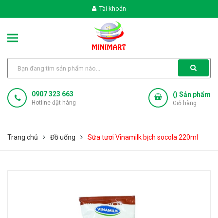
Tài khoản
0907 323 663
(
) Sản phẩm
Hotline đặt hàng
Giỏ hàng
Trang chủ
Đồ uống
Sữa tươi Vinamilk bịch socola 220ml