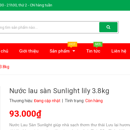
0 - 21h30, thứ 2 - CN hàng tuần
HOT
MỚI
 chủ
Giới thiệu
Sản phẩm
Tin tức
Liên hệ
 3.8kg
Nước lau sàn Sunlight lily 3.8kg
Thương hiệu:
Đang cập nhật
| Tình trạng:
Còn hàng
93.000₫
Nước Lau Sàn Sunlight giúp nhà sạch thơm thư thái Lưu lại hươ