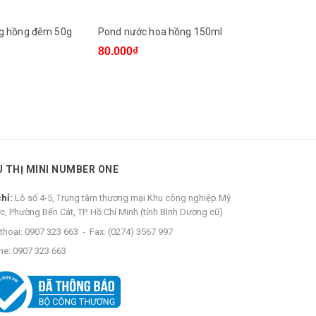
g hồng đêm 50g
Pond nước hoa hồng 150ml
Sữa rửa mặ
50g
80.000₫
44.000₫
U THỊ MINI NUMBER ONE
chỉ:
Lô số 4-5, Trung tâm thương mại Khu công nghiệp Mỹ
c, Phường Bến Cát, TP. Hồ Chí Minh (tỉnh Bình Dương cũ)
thoại:
0907 323 663
-
Fax:
(0274) 3567 997
ne:
0907 323 663