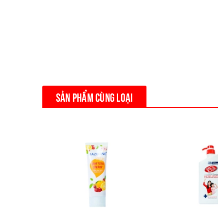
Hạn sử dụng: 3 năm kể từ ngày sản xuất
SẢN PHẨM CÙNG LOẠI