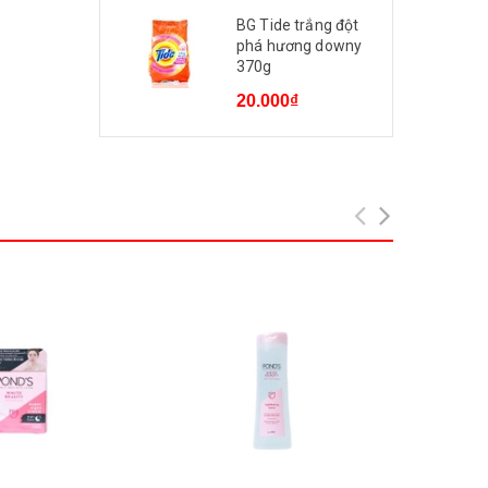
BG Tide trắng đột
phá hương downy
370g
20.000₫