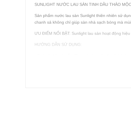
SUNLIGHT NƯỚC LAU SÀN TINH DẦU THẢO MỘC
Sản phẩm nước lau sàn Sunlight thiên nhiên sử dụn
chanh sả không chỉ giúp sàn nhà sạch bóng mà mùi 
ƯU ĐIỂM NỔI BẬT: Sunlight lau sàn hoạt động hiệu q
HƯỚNG DẪN SỬ DỤNG:
- Bước 1: Hòa 1 nắp đầy nước lau sàn Sunlight vào 
- Bước 2: Nhúng ướt giẻ rồi lau sạch các vết bẩn.
- Bước 3: Không lau lại bằng nước.
Xuất xứ thương hiệu: Sản xuất tại Việt Nam - Sản 
- 3, KCN Tây Bắc Củ Chi, xã Tân An Hội, huyện Củ 
Chất thơm (chứa tinh dầu Bạch đàn (30ppm) và ti
Methylchloroisothiazolinone; Methylisothiazolinone
trực tiếp Ngày sản xuất: Xem trên bao bì sản phẩm
Xuất xứ: Việt Nam