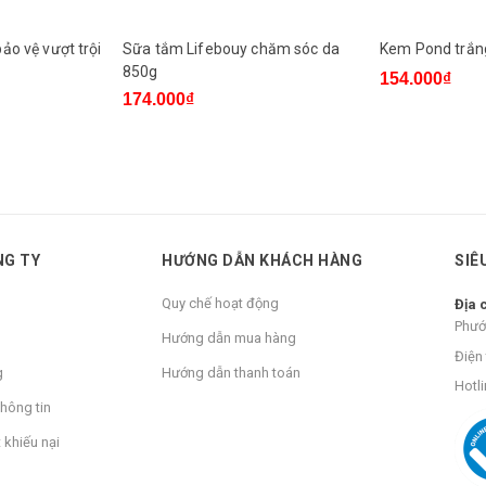
ảo vệ vượt trội
Sữa tắm Lifebouy chăm sóc da
Kem Pond trắn
850g
154.000₫
174.000₫
NG TY
HƯỚNG DẪN KHÁCH HÀNG
SIÊ
Quy chế hoạt động
Địa 
Phướ
Hướng dẫn mua hàng
Điện 
g
Hướng dẫn thanh toán
Hotli
hông tin
 khiếu nại