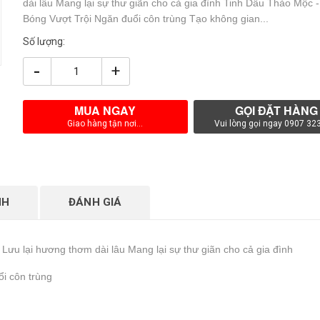
dài lâu Mang lại sự thư giãn cho cả gia đình Tinh Dầu Thảo Mộc 
Bóng Vượt Trội Ngăn đuổi côn trùng Tạo không gian...
Số lượng:
-
+
MUA NGAY
GỌI ĐẶT HÀNG
Giao hàng tận nơi...
Vui lòng gọi ngay 0907 32
NH
ĐÁNH GIÁ
Lưu lại hương thơm dài lâu Mang lại sự thư giãn cho cả gia đình
i côn trùng