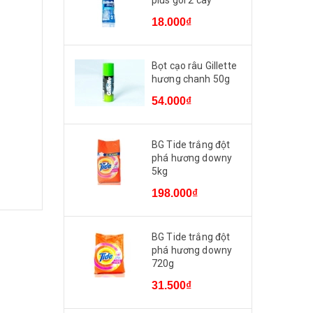
plus gói 2 cây
18.000₫
Bọt cạo râu Gillette
hương chanh 50g
54.000₫
BG Tide trắng đột
phá hương downy
5kg
198.000₫
A2
e;
BG Tide trắng đột
phá hương downy
720g
31.500₫