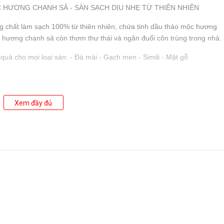
 HƯƠNG CHANH SẢ - SÀN SẠCH DỊU NHẸ TỪ THIÊN NHIÊN
g chất làm sạch 100% từ thiên nhiên, chứa tinh dầu thảo mộc hương
hương chanh sả còn thơm thư thái và ngăn đuổi côn trùng trong nhà.
uả cho mọi loại sàn: - Đá mài - Gạch men - Simili - Mặt gỗ
nửa xô nước (Loại xô 5L).
Xem đầy đủ
phẩm của Công ty TNHH Quốc Tế Unilever Việt Nam. Nơi sản xuất: Lô 
Chi, Thành phố Hồ Chí Minh, Việt Nam. Thành phần: Alcohol Ethoxylat
nh dầu Thông (30ppm)); Carbomer; Sodium Hydroxide;
; Cl 42051; Cl 19140; Nước. Bảo quản: Nơi thoáng mát, tránh ánh nắng