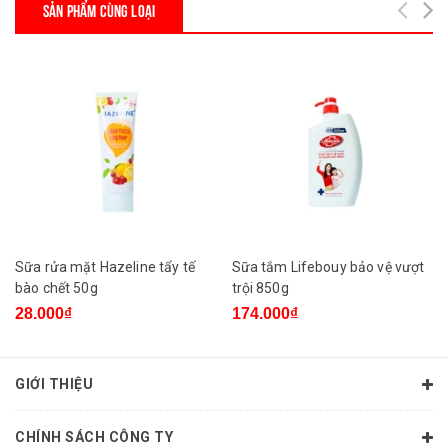
SẢN PHẨM CÙNG LOẠI
Sữa rửa mặt Hazeline tẩy tế
Sữa tắm Lifebouy bảo vệ vượt
bào chết 50g
trội 850g
28.000₫
174.000₫
GIỚI THIỆU
CHÍNH SÁCH CÔNG TY