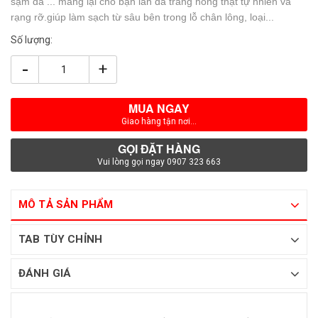
sạm da ... mang lại cho bạn làn da trắng hồng thật tự nhiên và
rạng rỡ.giúp làm sạch từ sâu bên trong lỗ chân lông, loại...
Số lượng:
-
+
MUA NGAY
Giao hàng tận nơi...
GỌI ĐẶT HÀNG
Vui lòng gọi ngay 0907 323 663
MÔ TẢ SẢN PHẨM
TAB TÙY CHỈNH
ĐÁNH GIÁ