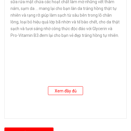
sữa rửa mặt chứa các hoạt chất làm mờ những vết thâm
nám, sạm da ... mang lại cho bạn làn da trắng hồng thật tự
nhiên và rạng rỡ.giúp làm sạch từ sâu bên trong lỗ chân
lông, loại bỏ hiệu quả lớp bã nhờn và tế bào chết, cho da thật
sạch và tươi sáng nhờ công thức độc đáo với Glycerin và
Pro-Vitamin B3.đem lại cho bạn vẻ đẹp trắng hồng tự nhiên.
Xem đầy đủ