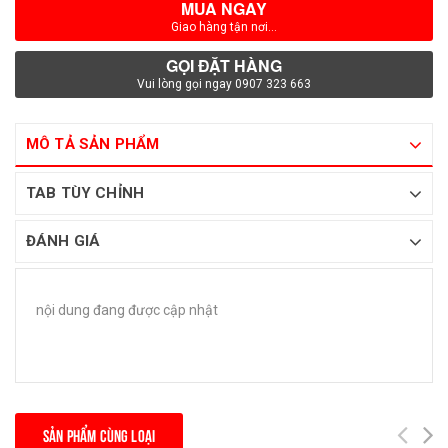
MUA NGAY
Giao hàng tận nơi...
GỌI ĐẶT HÀNG
Vui lòng gọi ngay 0907 323 663
MÔ TẢ SẢN PHẨM
TAB TÙY CHỈNH
ĐÁNH GIÁ
nội dung đang được cập nhật
SẢN PHẨM CÙNG LOẠI