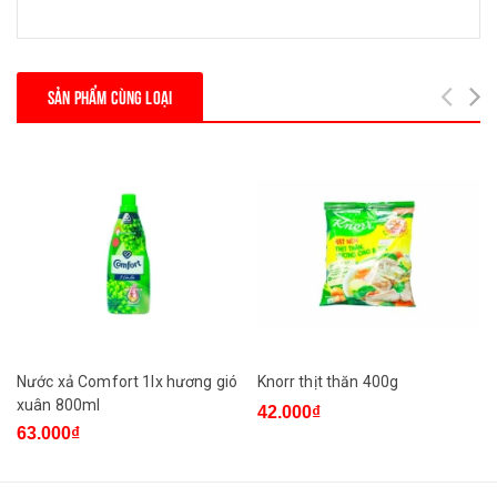
SẢN PHẨM CÙNG LOẠI
Nước xả Comfort 1lx hương gió
Knorr thịt thăn 400g
xuân 800ml
42.000₫
63.000₫