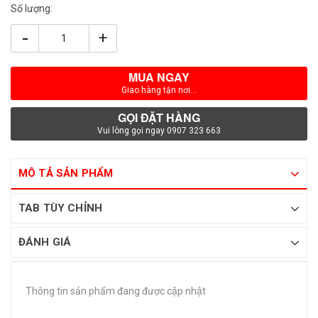
Số lượng:
-
+
MUA NGAY
Giao hàng tận nơi...
GỌI ĐẶT HÀNG
Vui lòng gọi ngay 0907 323 663
MÔ TẢ SẢN PHẨM
TAB TÙY CHỈNH
ĐÁNH GIÁ
Thông tin sản phẩm đang được cập nhật