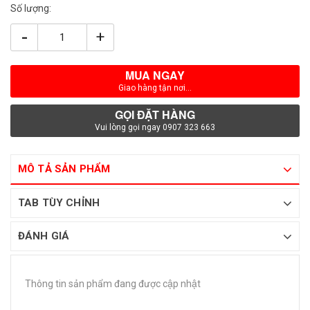
Số lượng:
-
+
MUA NGAY
Giao hàng tận nơi...
GỌI ĐẶT HÀNG
Vui lòng gọi ngay 0907 323 663
MÔ TẢ SẢN PHẨM
TAB TÙY CHỈNH
ĐÁNH GIÁ
Thông tin sản phẩm đang được cập nhật