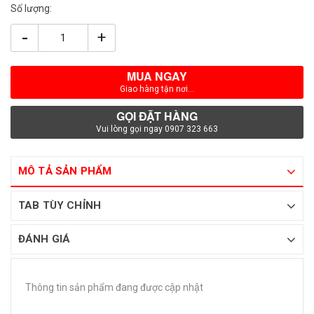
Số lượng:
-
+
MUA NGAY
Giao hàng tận nơi...
GỌI ĐẶT HÀNG
Vui lòng gọi ngay 0907 323 663
MÔ TẢ SẢN PHẨM
TAB TÙY CHỈNH
ĐÁNH GIÁ
Thông tin sản phẩm đang được cập nhật