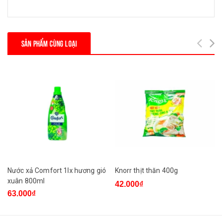
SẢN PHẨM CÙNG LOẠI
Nước xả Comfort 1lx hương gió
Knorr thịt thăn 400g
xuân 800ml
42.000₫
63.000₫