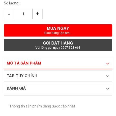
Số lượng:
-
+
MUA NGAY
Giao hàng tận nơi...
GỌI ĐẶT HÀNG
Vui lòng gọi ngay 0907 323 663
MÔ TẢ SẢN PHẨM
TAB TÙY CHỈNH
ĐÁNH GIÁ
Thông tin sản phẩm đang được cập nhật