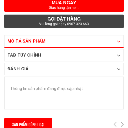
MUA NGAY
Giao hàng tận nơi...
GỌI ĐẶT HÀNG
Vui lòng gọi ngay 0907 323 663
MÔ TẢ SẢN PHẨM
TAB TÙY CHỈNH
ĐÁNH GIÁ
Thông tin sản phẩm đang được cập nhật
SẢN PHẨM CÙNG LOẠI