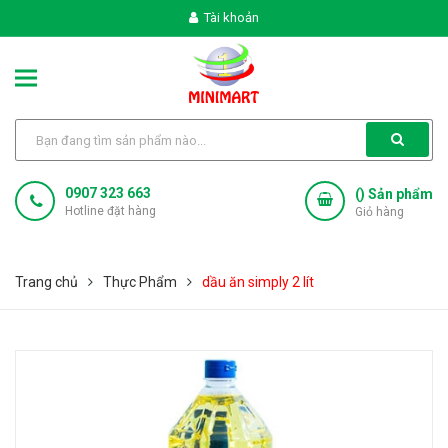
Tài khoản
0907 323 663
(
) Sản phẩm
Hotline đặt hàng
Giỏ hàng
Trang chủ
Thực Phẩm
dầu ăn simply 2 lít