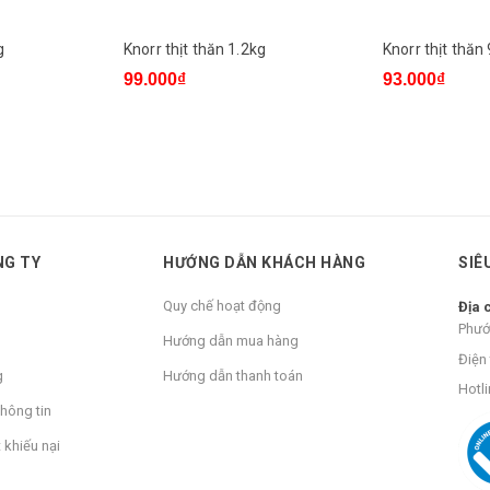
g
Knorr thịt thăn 1.2kg
Knorr thịt thăn
99.000₫
93.000₫
NG TY
HƯỚNG DẪN KHÁCH HÀNG
SIÊ
Quy chế hoạt động
Địa 
Phướ
Hướng dẫn mua hàng
Điện 
g
Hướng dẫn thanh toán
Hotli
hông tin
 khiếu nại