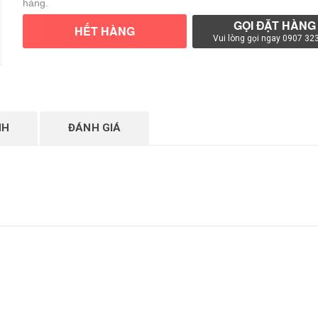
hàng.
GỌI ĐẶT HÀNG
HẾT HÀNG
Vui lòng gọi ngay 0907 32
VUI LÒNG GỌI NGAY 0907 323 663
NH
ĐÁNH GIÁ