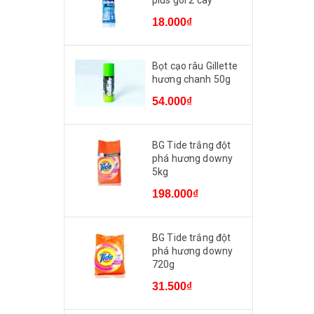
plus gói 2 cây
18.000₫
Bọt cạo râu Gillette
hương chanh 50g
54.000₫
BG Tide trắng đột
phá hương downy
5kg
198.000₫
BG Tide trắng đột
phá hương downy
720g
31.500₫