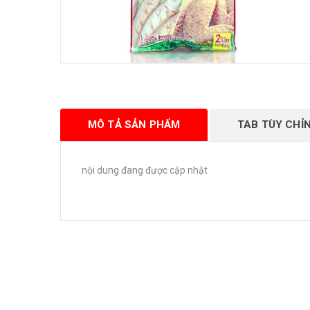
MÔ TẢ SẢN PHẨM
TAB TÙY CHỈ
nội dung đang được cập nhật