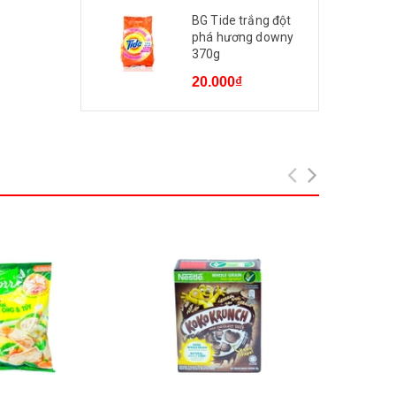
BG Tide trắng đột
phá hương downy
370g
20.000₫