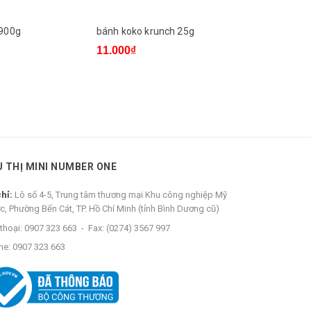
 900g
bánh koko krunch 25g
bánh veda
11.000₫
5.000₫
U THỊ MINI NUMBER ONE
chỉ:
Lô số 4-5, Trung tâm thương mại Khu công nghiệp Mỹ
c, Phường Bến Cát, TP. Hồ Chí Minh (tỉnh Bình Dương cũ)
thoại:
0907 323 663
-
Fax:
(0274) 3567 997
ne:
0907 323 663