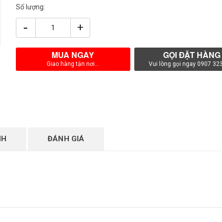
Số lượng:
-
+
MUA NGAY
GỌI ĐẶT HÀNG
Giao hàng tận nơi...
Vui lòng gọi ngay 0907 32
NH
ĐÁNH GIÁ