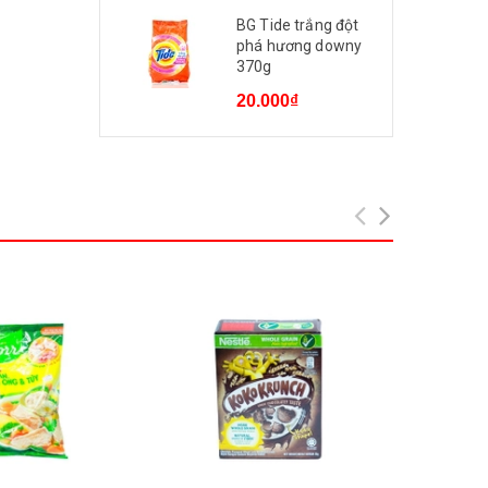
BG Tide trắng đột
phá hương downy
370g
20.000₫