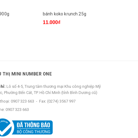
 900g
bánh koko krunch 25g
bánh veda
11.000₫
5.000₫
U THỊ MINI NUMBER ONE
chỉ:
Lô số 4-5, Trung tâm thương mại Khu công nghiệp Mỹ
c, Phường Bến Cát, TP. Hồ Chí Minh (tỉnh Bình Dương cũ)
thoại:
0907 323 663
-
Fax:
(0274) 3567 997
ne:
0907 323 663