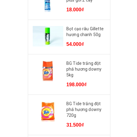
plus gói 2 cây
18.000₫
Bọt cạo râu Gillette
hương chanh 50g
54.000₫
BG Tide trắng đột
phá hương downy
5kg
198.000₫
BG Tide trắng đột
phá hương downy
720g
31.500₫