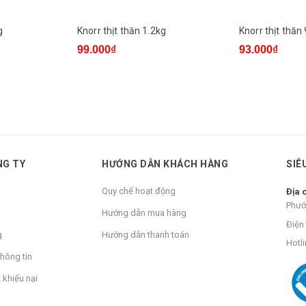
g
Knorr thịt thăn 1.2kg
Knorr thịt thăn
99.000₫
93.000₫
NG TY
HƯỚNG DẪN KHÁCH HÀNG
SIÊ
Quy chế hoạt động
Địa 
Phướ
Hướng dẫn mua hàng
Điện 
g
Hướng dẫn thanh toán
Hotli
hông tin
 khiếu nại