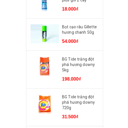
plus gói 2 cây
18.000₫
Bọt cạo râu Gillette
hương chanh 50g
54.000₫
BG Tide trắng đột
phá hương downy
5kg
198.000₫
BG Tide trắng đột
phá hương downy
720g
31.500₫