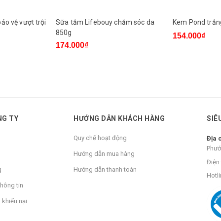
ảo vệ vượt trội
Sữa tắm Lifebouy chăm sóc da
Kem Pond trắn
850g
154.000₫
174.000₫
NG TY
HƯỚNG DẪN KHÁCH HÀNG
SIÊ
Quy chế hoạt động
Địa 
Phướ
Hướng dẫn mua hàng
Điện 
g
Hướng dẫn thanh toán
Hotli
hông tin
 khiếu nại