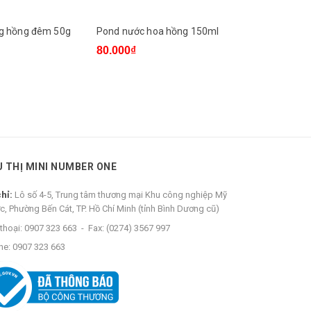
g hồng đêm 50g
Pond nước hoa hồng 150ml
Sữa rửa mặ
50g
80.000₫
44.000₫
U THỊ MINI NUMBER ONE
chỉ:
Lô số 4-5, Trung tâm thương mại Khu công nghiệp Mỹ
c, Phường Bến Cát, TP. Hồ Chí Minh (tỉnh Bình Dương cũ)
thoại:
0907 323 663
-
Fax:
(0274) 3567 997
ne:
0907 323 663