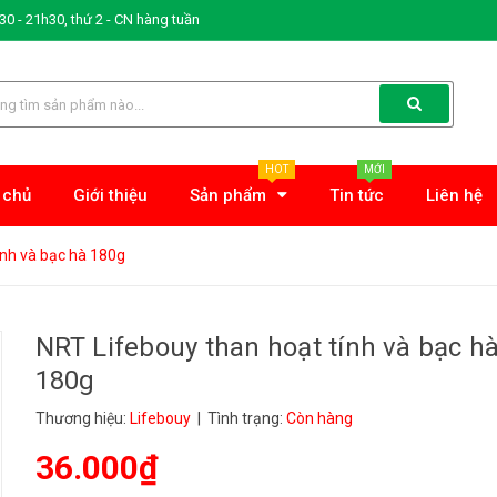
0 - 21h30, thứ 2 - CN hàng tuần
HOT
MỚI
 chủ
Giới thiệu
Sản phẩm
Tin tức
Liên hệ
ính và bạc hà 180g
NRT Lifebouy than hoạt tính và bạc h
180g
Thương hiệu:
Lifebouy
| Tình trạng:
Còn hàng
36.000₫