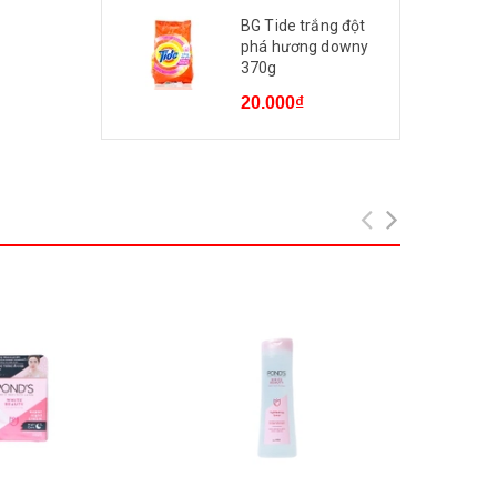
BG Tide trắng đột
phá hương downy
370g
20.000₫