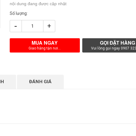
nội dung đang được cập nhật
Số lượng:
-
+
MUA NGAY
GỌI ĐẶT HÀNG
Giao hàng tận nơi...
Vui lòng gọi ngay 0907 32
NH
ĐÁNH GIÁ