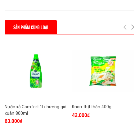
SẢN PHẨM CÙNG LOẠI
Nước xả Comfort 1lx hương gió
Knorr thịt thăn 400g
xuân 800ml
42.000₫
63.000₫