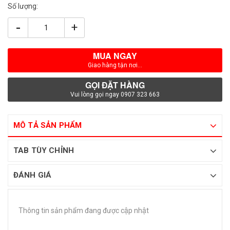
Số lượng:
-
+
MUA NGAY
Giao hàng tận nơi...
GỌI ĐẶT HÀNG
Vui lòng gọi ngay 0907 323 663
MÔ TẢ SẢN PHẨM
TAB TÙY CHỈNH
ĐÁNH GIÁ
Thông tin sản phẩm đang được cập nhật