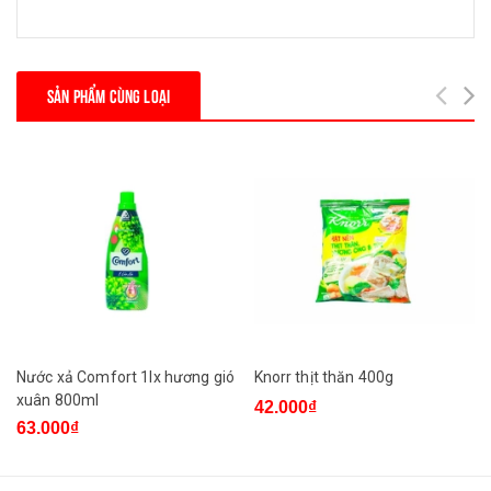
SẢN PHẨM CÙNG LOẠI
Nước xả Comfort 1lx hương gió
Knorr thịt thăn 400g
xuân 800ml
42.000₫
63.000₫