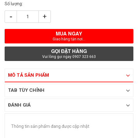
Số lượng:
-
+
MUA NGAY
Giao hàng tận nơi...
GỌI ĐẶT HÀNG
Vui lòng gọi ngay 0907 323 663
MÔ TẢ SẢN PHẨM
TAB TÙY CHỈNH
ĐÁNH GIÁ
Thông tin sản phẩm đang được cập nhật