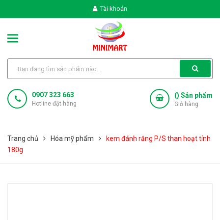
Tài khoản
0907 323 663
(
) Sản phẩm
Hotline đặt hàng
Giỏ hàng
Trang chủ
Hóa mỹ phẩm
kem đánh răng P/S than hoạt tính
180g