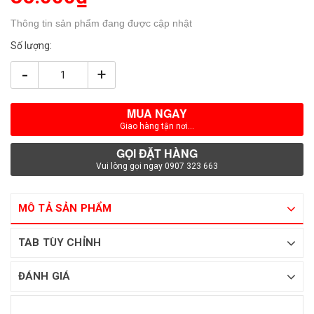
Thông tin sản phẩm đang được cập nhật
Số lượng:
-
+
MUA NGAY
Giao hàng tận nơi...
GỌI ĐẶT HÀNG
Vui lòng gọi ngay 0907 323 663
MÔ TẢ SẢN PHẨM
TAB TÙY CHỈNH
ĐÁNH GIÁ