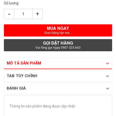
Số lượng:
-
+
MUA NGAY
Giao hàng tận nơi...
GỌI ĐẶT HÀNG
Vui lòng gọi ngay 0907 323 663
MÔ TẢ SẢN PHẨM
TAB TÙY CHỈNH
ĐÁNH GIÁ
Thông tin sản phẩm đang được cập nhật