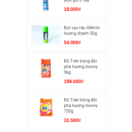
plus gói 2 cây
18.000₫
Bọt cạo râu Gillette
hương chanh 50g
54.000₫
BG Tide trắng đột
phá hương downy
5kg
198.000₫
BG Tide trắng đột
phá hương downy
720g
31.500₫