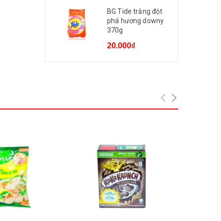
BG Tide trắng đột
phá hương downy
370g
20.000₫