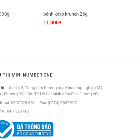
 900g
bánh koko krunch 25g
bánh veda
11.000₫
5.000₫
U THỊ MINI NUMBER ONE
chỉ:
Lô số 4-5, Trung tâm thương mại Khu công nghiệp Mỹ
c, Phường Bến Cát, TP. Hồ Chí Minh (tỉnh Bình Dương cũ)
thoại:
0907 323 663
-
Fax:
(0274) 3567 997
ne:
0907 323 663