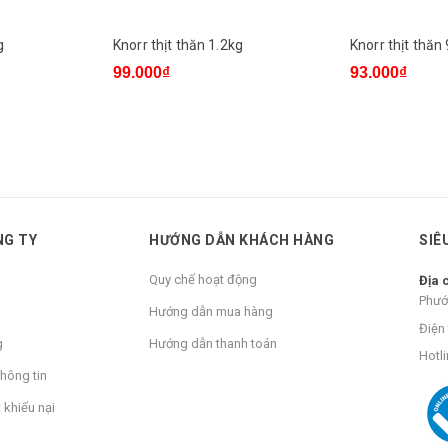
g
Knorr thịt thăn 1.2kg
Knorr thịt thăn
99.000₫
93.000₫
NG TY
HƯỚNG DẪN KHÁCH HÀNG
SIÊ
Quy chế hoạt động
Địa 
Phướ
Hướng dẫn mua hàng
Điện 
g
Hướng dẫn thanh toán
Hotli
hông tin
 khiếu nại