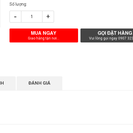
Số lượng:
-
+
MUA NGAY
GỌI ĐẶT HÀNG
Giao hàng tận nơi...
Vui lòng gọi ngay 0907 32
NH
ĐÁNH GIÁ