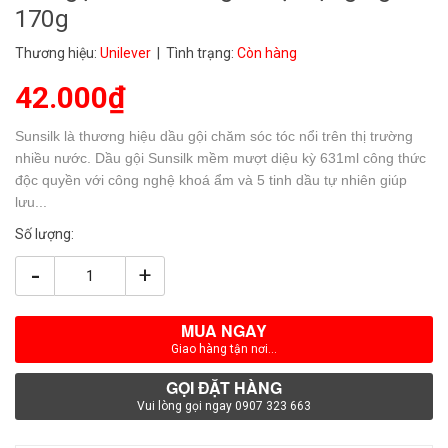
170g
Thương hiệu:
Unilever
| Tình trạng:
Còn hàng
42.000₫
Sunsilk là thương hiệu dầu gội chăm sóc tóc nổi trên thị trường
nhiều nước. Dầu gội Sunsilk mềm mượt diệu kỳ 631ml công thức
độc quyền với công nghệ khoá ẩm và 5 tinh dầu tự nhiên giúp
lưu...
Số lượng:
-
+
MUA NGAY
Giao hàng tận nơi...
GỌI ĐẶT HÀNG
Vui lòng gọi ngay 0907 323 663