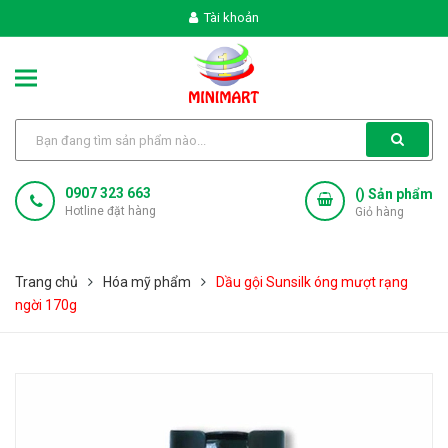
Tài khoản
0907 323 663
(
) Sản phẩm
Hotline đặt hàng
Giỏ hàng
Trang chủ
Hóa mỹ phẩm
Dầu gội Sunsilk óng mượt rạng
ngời 170g