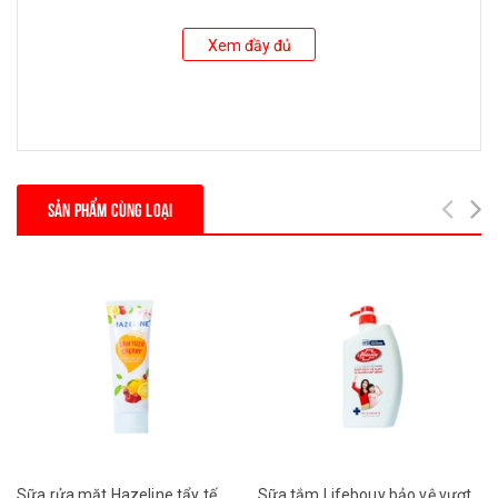
Xem đầy đủ
SẢN PHẨM CÙNG LOẠI
Sữa rửa mặt Hazeline tẩy tế
Sữa tắm Lifebouy bảo vệ vượt