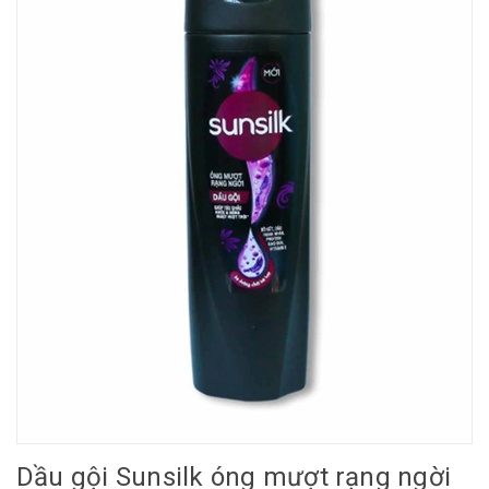
Dầu gội Sunsilk óng mượt rạng ngời