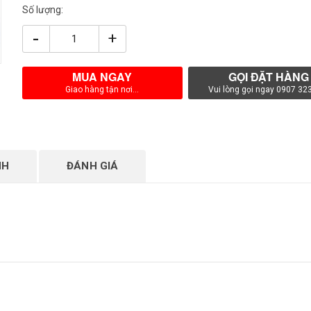
Số lượng:
-
+
MUA NGAY
GỌI ĐẶT HÀNG
Giao hàng tận nơi...
Vui lòng gọi ngay 0907 32
NH
ĐÁNH GIÁ