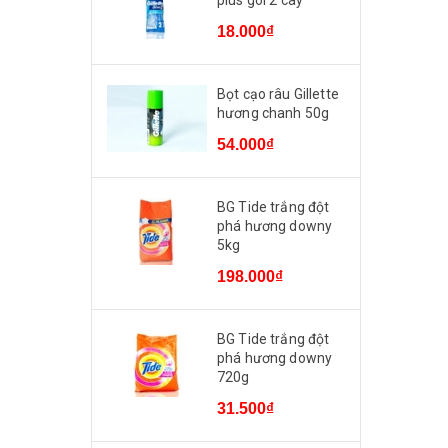
plus gói 2 cây
18.000₫
Bọt cạo râu Gillette
hương chanh 50g
54.000₫
BG Tide trắng đột
phá hương downy
5kg
198.000₫
BG Tide trắng đột
phá hương downy
720g
31.500₫