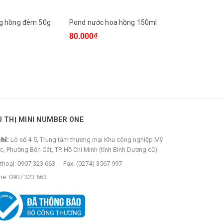
g hồng đêm 50g
Pond nước hoa hồng 150ml
Sữa rửa mặ
50g
80.000₫
44.000₫
U THỊ MINI NUMBER ONE
chỉ:
Lô số 4-5, Trung tâm thương mại Khu công nghiệp Mỹ
c, Phường Bến Cát, TP. Hồ Chí Minh (tỉnh Bình Dương cũ)
thoại:
0907 323 663
-
Fax:
(0274) 3567 997
ne:
0907 323 663