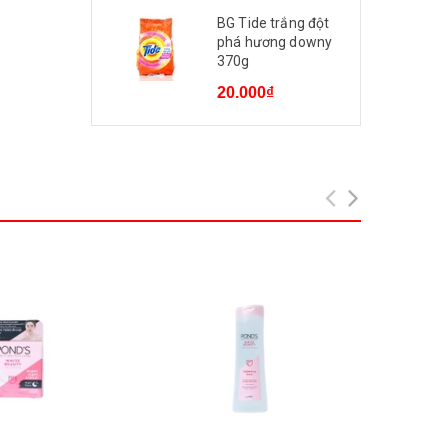
BG Tide trắng đột
phá hương downy
370g
20.000₫