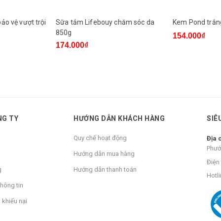
ảo vệ vượt trội
Sữa tắm Lifebouy chăm sóc da
Kem Pond trắn
850g
154.000₫
174.000₫
NG TY
HƯỚNG DẪN KHÁCH HÀNG
SIÊ
Quy chế hoạt động
Địa 
Phướ
Hướng dẫn mua hàng
Điện 
g
Hướng dẫn thanh toán
Hotli
hông tin
 khiếu nại