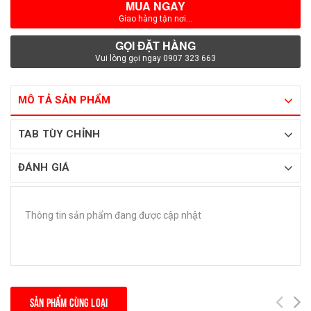
MUA NGAY
Giao hàng tận nơi...
GỌI ĐẶT HÀNG
Vui lòng gọi ngay 0907 323 663
MÔ TẢ SẢN PHẨM
TAB TÙY CHỈNH
ĐÁNH GIÁ
Thông tin sản phẩm đang được cập nhật
SẢN PHẨM CÙNG LOẠI