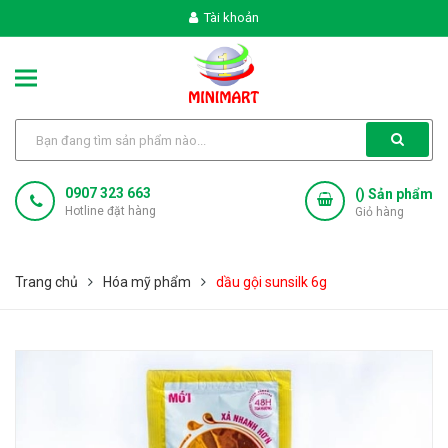
Tài khoản
0907 323 663
(
) Sản phẩm
Hotline đặt hàng
Giỏ hàng
Trang chủ
Hóa mỹ phẩm
dầu gội sunsilk 6g