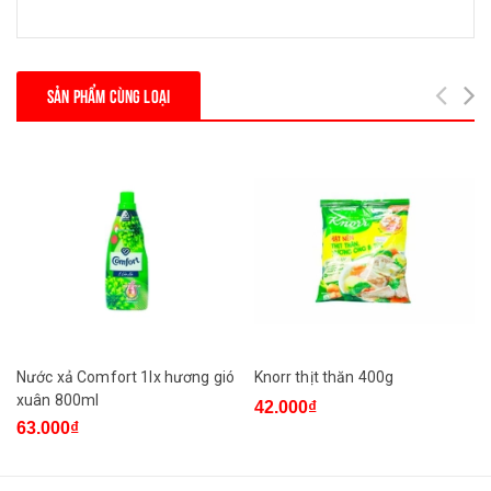
SẢN PHẨM CÙNG LOẠI
Nước xả Comfort 1lx hương gió
Knorr thịt thăn 400g
xuân 800ml
42.000₫
63.000₫