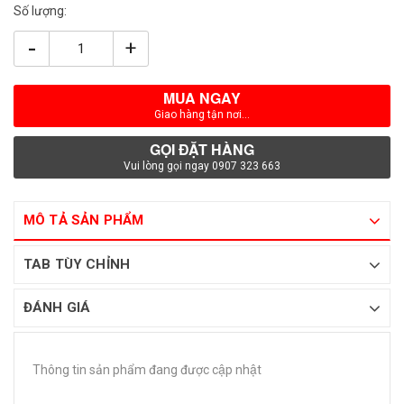
Số lượng:
-
+
MUA NGAY
Giao hàng tận nơi...
GỌI ĐẶT HÀNG
Vui lòng gọi ngay 0907 323 663
MÔ TẢ SẢN PHẨM
TAB TÙY CHỈNH
ĐÁNH GIÁ
Thông tin sản phẩm đang được cập nhật