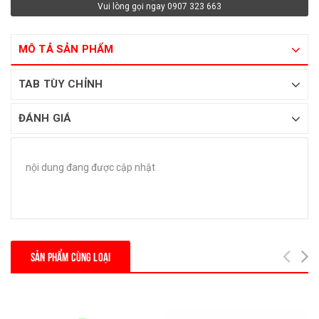
Vui lòng gọi ngay 0907 323 663
MÔ TẢ SẢN PHẨM
TAB TÙY CHỈNH
ĐÁNH GIÁ
nội dung đang được cập nhật
SẢN PHẨM CÙNG LOẠI