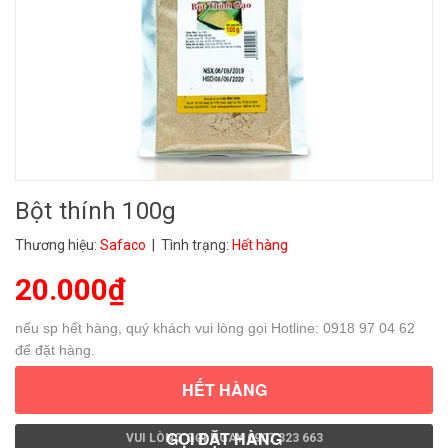
Bột thính 100g
Thương hiệu:
Safaco
| Tình trạng:
Hết hàng
20.000₫
nếu sp hết hàng, quý khách vui lòng gọi Hotline: 0918 97 04 62
để đặt hàng.
HẾT HÀNG
GỌI ĐẶT HÀNG
VUI LÒNG GỌI NGAY 0907 323 663