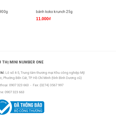
 900g
bánh koko krunch 25g
bánh veda
11.000₫
5.000₫
U THỊ MINI NUMBER ONE
chỉ:
Lô số 4-5, Trung tâm thương mại Khu công nghiệp Mỹ
c, Phường Bến Cát, TP. Hồ Chí Minh (tỉnh Bình Dương cũ)
thoại:
0907 323 663
-
Fax:
(0274) 3567 997
ne:
0907 323 663