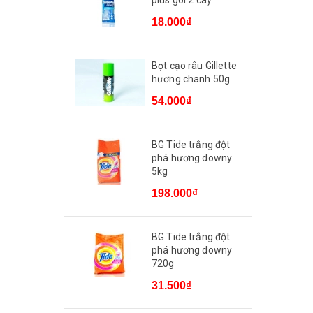
plus gói 2 cây
18.000₫
Bọt cạo râu Gillette
hương chanh 50g
54.000₫
BG Tide trắng đột
phá hương downy
5kg
198.000₫
BG Tide trắng đột
phá hương downy
720g
31.500₫