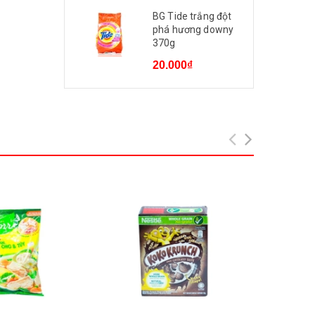
BG Tide trắng đột
phá hương downy
370g
20.000₫