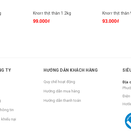
g
Knorr thịt thăn 1.2kg
Knorr thịt thăn
99.000₫
93.000₫
NG TY
HƯỚNG DẪN KHÁCH HÀNG
SIÊ
Quy chế hoạt động
Địa 
Phướ
Hướng dẫn mua hàng
Điện 
g
Hướng dẫn thanh toán
Hotli
hông tin
 khiếu nại