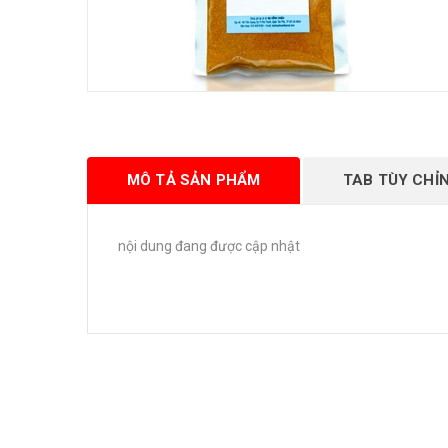
MÔ TẢ SẢN PHẨM
TAB TÙY CHỈ
nội dung đang được cập nhật