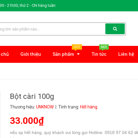
0 - 21h30, thứ 2 - CN hàng tuần
HOT
MỚI
 chủ
Giới thiệu
Sản phẩm
Tin tức
Liên hệ
Bột càri 100g
Thương hiệu:
UNKNOW
| Tình trạng:
Hết hàng
33.000₫
nếu sp hết hàng, quý khách vui lòng gọi Hotline: 0918 97 04 62 đ