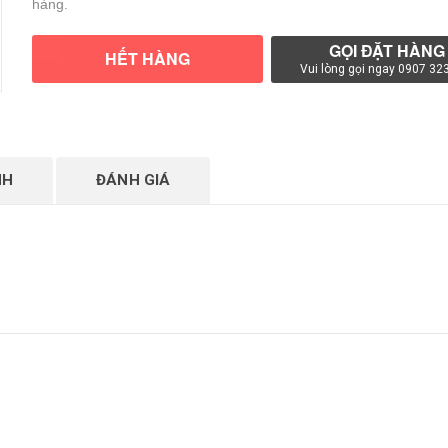
hàng.
GỌI ĐẶT HÀNG
HẾT HÀNG
Vui lòng gọi ngay 0907 32
VUI LÒNG GỌI NGAY 0907 323 663
NH
ĐÁNH GIÁ